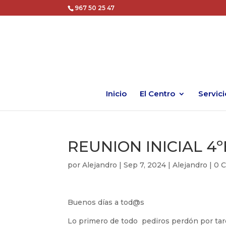
967 50 25 47
Inicio
El Centro
Servici
REUNION INICIAL 4º
por
Alejandro
|
Sep 7, 2024
|
Alejandro
|
0 
Buenos días a tod@s
Lo primero de todo pediros perdón por ta