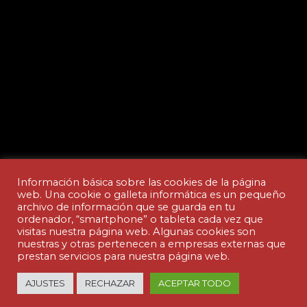
Información básica sobre las cookies de la página
web. Una cookie o galleta informática es un pequeño
archivo de información que se guarda en tu
ordenador, “smartphone” o tableta cada vez que
Aviso legal y Política de privacidad
visitas nuestra página web. Algunas cookies son
nuestras y otras pertenecen a empresas externas que
prestan servicios para nuestra página web.
© Copyright - ACADEMIA CEDES | made by
AJUSTES
RECHAZAR
ACEPTAR TODO
nuteco