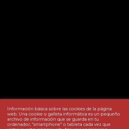
Información básica sobre las cookies de la página
web. Una cookie o galleta informática es un pequeño
archivo de información que se guarda en tu
ordenador, “smartphone” o tableta cada vez que
Aviso legal y Política de privacidad