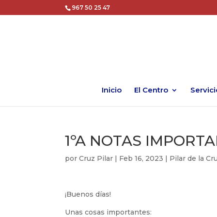
967 50 25 47
Inicio
El Centro
Servici
1ºA NOTAS IMPORTAN
por
Cruz Pilar
|
Feb 16, 2023
|
Pilar de la C
¡Buenos días!
Unas cosas importantes: