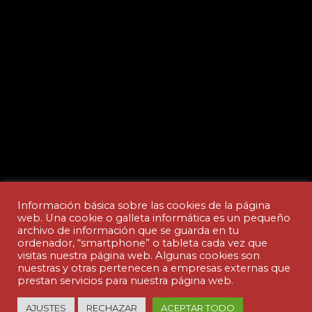
Información básica sobre las cookies de la página
web. Una cookie o galleta informática es un pequeño
archivo de información que se guarda en tu
ordenador, “smartphone” o tableta cada vez que
Aviso legal y Política de privacidad
visitas nuestra página web. Algunas cookies son
nuestras y otras pertenecen a empresas externas que
prestan servicios para nuestra página web.
© Copyright - ACADEMIA CEDES | made by
AJUSTES
RECHAZAR
ACEPTAR TODO