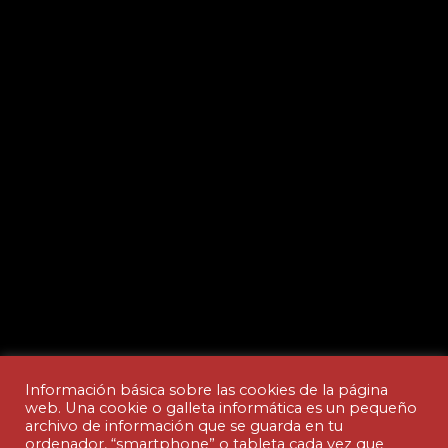
Información básica sobre las cookies de la página
web. Una cookie o galleta informática es un pequeño
archivo de información que se guarda en tu
ordenador, “smartphone” o tableta cada vez que
Aviso legal y Política de privacidad