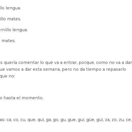
lo lengua.
llo mates.
nillo lengua.
o mates.
s quería comentar lo que va a entrar, porque, como no va a da
que vamos a dar esta semana, pero no da tiempo a repasarlo
 que no:
do hasta el momento.
 ca, co, cu, que, qui, ga, go, gu, gue, gui, güe, güi, za, zo, zu, c