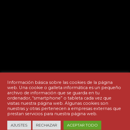
Información básica sobre las cookies de la página
web. Una cookie o galleta informática es un pequeño
archivo de información que se guarda en tu
ordenador, “smartphone” o tableta cada vez que
Aviso legal y Política de privacidad
visitas nuestra página web. Algunas cookies son
nuestras y otras pertenecen a empresas externas que
prestan servicios para nuestra página web.
© Copyright - ACADEMIA CEDES | made by
AJUSTES
RECHAZAR
ACEPTAR TODO