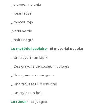
_ orange= naranja
_ rose= rosa
_ rouge= rojo
_vert= verde
_ noir= negro
Le matériel scolaire
=
El material escolar
_ Un crayon= un lápiz
_ Des crayons de couleur= colores
_ Une gomme= una goma
_ Une trousse= un estuche
_ Un stylo= un boli
Les Jeux
= los juegos.