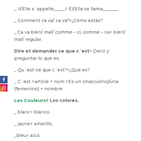
_ Il/Elle s´appelle_____= Él/Ella se llama_______
_ Comment ca va/ ca va?=¿Cómo estás?
_ Ca va bien/ mal/ comme – ci, comme – ca= bien/
mal/ regular.
Dire et demander ce que c´est
= Decir y
preguntar lo que es.
_ Qu´est-ce que c´est?=¿Qué es?
_ C´est +article + nom =Es un (masculino)/una
(femenino) + nombre
Les Couleurs
= Los colores.
_ blanc= blanco.
_ jaune= amarillo.
_bleu= azul.