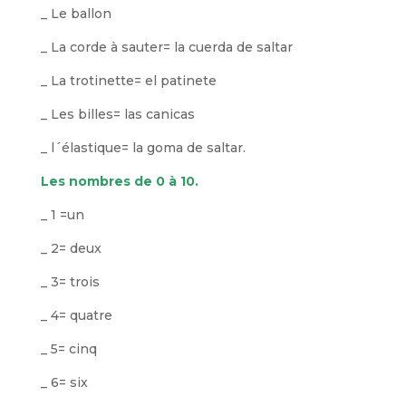
_ Le ballon
_ La corde à sauter= la cuerda de saltar
_ La trotinette= el patinete
_ Les billes= las canicas
_ l´élastique= la goma de saltar.
Les nombres de 0 à 10
.
_ 1 =un
_ 2= deux
_ 3= trois
_ 4= quatre
_ 5= cinq
_ 6= six