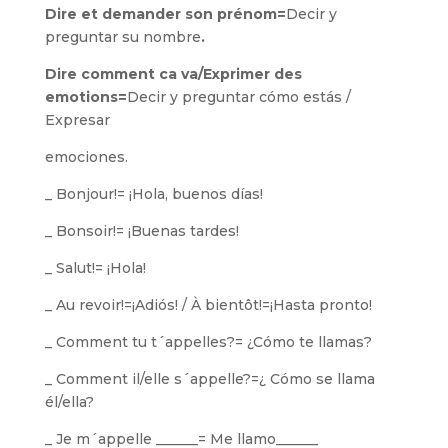
Dire et demander son prénom=
Decir y
preguntar su nombre
.
Dire comment ca va/Exprimer des
emotions=
Decir y preguntar cómo estás /
Expresar
emociones.
_ Bonjour!= ¡Hola, buenos días!
_ Bonsoir!= ¡Buenas tardes!
_ Salut!= ¡Hola!
_ Au revoir!=¡Adiós! / À bientôt!=¡Hasta pronto!
_ Comment tu t´appelles?= ¿Cómo te llamas?
_ Comment il/elle s´appelle?=¿ Cómo se llama
él/ella?
_ Je m´appelle ______= Me llamo______