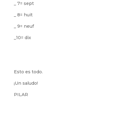
_ 7= sept
_ 8= huit
_ 9= neuf
_10= dix
Esto es todo.
¡Un saludo!
PILAR