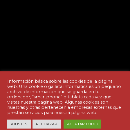
Información básica sobre las cookies de la página
web. Una cookie o galleta informática es un pequeño
archivo de información que se guarda en tu
ordenador, “smartphone” o tableta cada vez que
Aviso legal y Política de privacidad
visitas nuestra página web. Algunas cookies son
nuestras y otras pertenecen a empresas externas que
prestan servicios para nuestra página web.
© Copyright - ACADEMIA CEDES | made by
AJUSTES
RECHAZAR
ACEPTAR TODO
nuteco