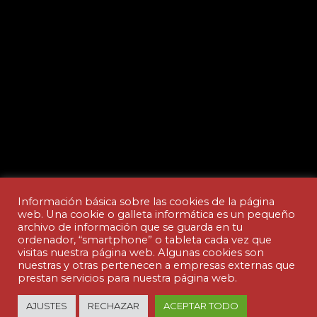
Información básica sobre las cookies de la página
web. Una cookie o galleta informática es un pequeño
archivo de información que se guarda en tu
ordenador, “smartphone” o tableta cada vez que
Aviso legal y Política de privacidad
visitas nuestra página web. Algunas cookies son
nuestras y otras pertenecen a empresas externas que
prestan servicios para nuestra página web.
© Copyright - ACADEMIA CEDES | made by
AJUSTES
RECHAZAR
ACEPTAR TODO