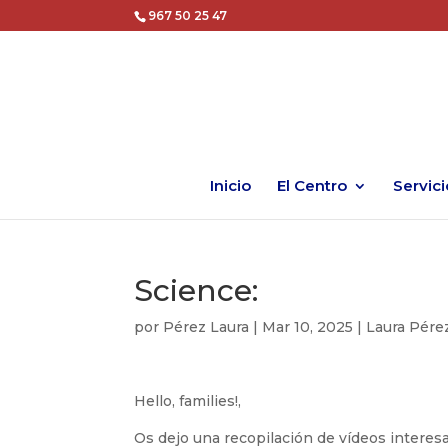
967 50 25 47
Inicio
El Centro
Servici
Science:
por
Pérez Laura
|
Mar 10, 2025
|
Laura Pére
Hello, families!,
Os dejo una recopilación de vídeos intere