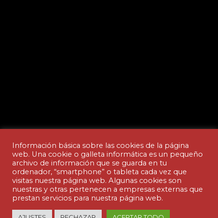
Información básica sobre las cookies de la página
web. Una cookie o galleta informática es un pequeño
archivo de información que se guarda en tu
ordenador, “smartphone” o tableta cada vez que
Aviso legal y Política de privacidad
visitas nuestra página web. Algunas cookies son
nuestras y otras pertenecen a empresas externas que
prestan servicios para nuestra página web.
© Copyright - ACADEMIA CEDES | made by
AJUSTES
RECHAZAR
ACEPTAR TODO