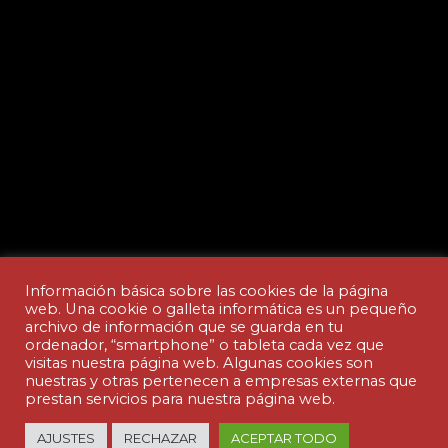
Información básica sobre las cookies de la página
web. Una cookie o galleta informática es un pequeño
archivo de información que se guarda en tu
ordenador, “smartphone” o tableta cada vez que
Aviso legal y Política de privacidad
visitas nuestra página web. Algunas cookies son
nuestras y otras pertenecen a empresas externas que
prestan servicios para nuestra página web.
© Copyright - ACADEMIA CEDES | made by
AJUSTES
RECHAZAR
ACEPTAR TODO