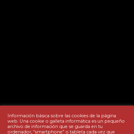
Información básica sobre las cookies de la página
web. Una cookie o galleta informática es un pequeño
archivo de información que se guarda en tu
ordenador, “smartphone” o tableta cada vez que
Aviso legal y Política de privacidad