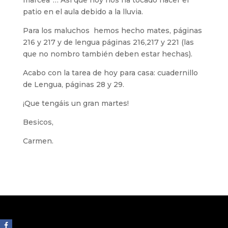
marcea”… Así que hoy nos ha tocado hacer el
patio en el aula debido a la lluvia.
Para los maluchos hemos hecho mates, páginas
216 y 217 y de lengua páginas 216,217 y 221 (las
que no nombro también deben estar hechas).
Acabo con la tarea de hoy para casa: cuadernillo
de Lengua, páginas 28 y 29.
¡Que tengáis un gran martes!
Besicos,
Carmen.