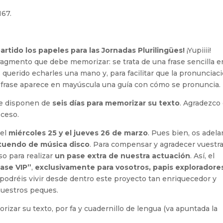
167.
artido los papeles para las Jornadas Plurilingües!
¡Yupiiii!
fragmento que debe memorizar: se trata de una frase sencilla e
querido echarles una mano y, para facilitar que la pronunciac
da frase aparece en mayúscula una guía con cómo se pronuncia.
que disponen de
seis días para memorizar su texto
. Agradezco
oceso.
 el
miércoles 25 y el jueves 26 de marzo
. Pues bien, os adela
atuendo de música disco
. Para compensar y agradecer vuestr
o para realizar
un pase extra de nuestra actuación
. Así, el
ase VIP”
,
exclusivamente para vosotros, papis exploradore
 podréis vivir desde dentro este proyecto tan enriquecedor y
 nuestros peques.
izar su texto, por fa y cuadernillo de lengua (va apuntada la