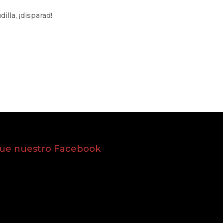
illa, ¡disparad!
gue nuestro Facebook