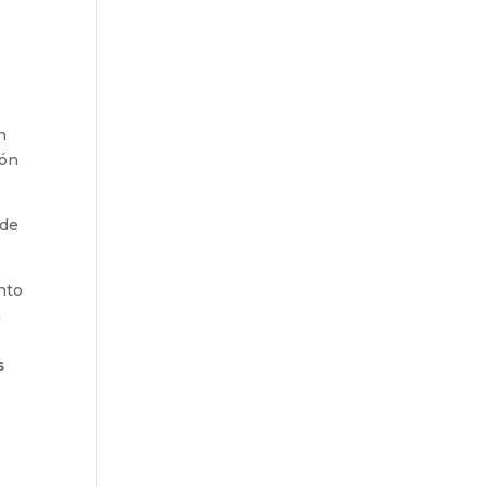
n
ión
 de
nto
a
s