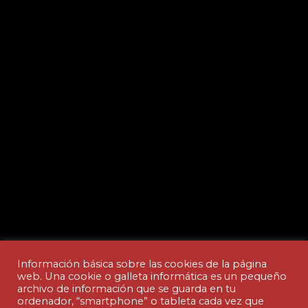
Información básica sobre las cookies de la página
web. Una cookie o galleta informática es un pequeño
archivo de información que se guarda en tu
ordenador, “smartphone” o tableta cada vez que
Aviso legal y Política de privacidad