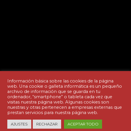
Información básica sobre las cookies de la página
web. Una cookie o galleta informática es un pequeño
archivo de información que se guarda en tu
ordenador, “smartphone” o tableta cada vez que
Aviso legal y Política de privacidad
visitas nuestra página web. Algunas cookies son
nuestras y otras pertenecen a empresas externas que
prestan servicios para nuestra página web.
© Copyright - ACADEMIA CEDES | made by
AJUSTES
RECHAZAR
ACEPTAR TODO
nuteco