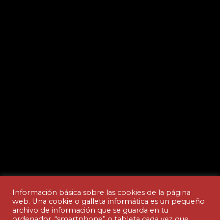
Información básica sobre las cookies de la página
web. Una cookie o galleta informática es un pequeño
archivo de información que se guarda en tu
ordenador, “smartphone” o tableta cada vez que
Aviso legal y Política de privacidad