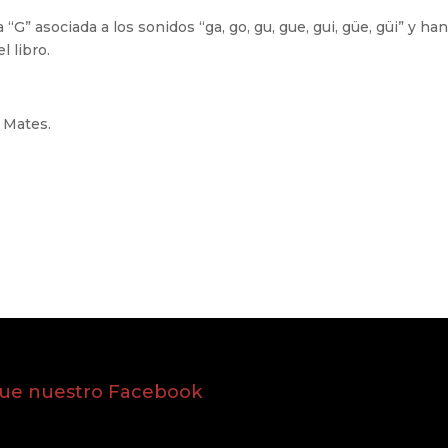
G” asociada a los sonidos “ga, go, gu, gue, gui, güe, güi” y ha
l libro.
.
e Mates.
gue nuestro Facebook