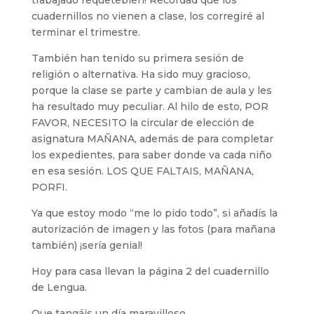
trabajado requetebien! Recordad que los
cuadernillos no vienen a clase, los corregiré al
terminar el trimestre.
También han tenido su primera sesión de
religión o alternativa. Ha sido muy gracioso,
porque la clase se parte y cambian de aula y les
ha resultado muy peculiar. Al hilo de esto, POR
FAVOR, NECESITO la circular de elección de
asignatura MAÑANA, además de para completar
los expedientes, para saber donde va cada niño
en esa sesión. LOS QUE FALTAIS, MAÑANA,
PORFI.
Ya que estoy modo “me lo pido todo”, si añadís la
autorización de imagen y las fotos (para mañana
también) ¡sería genial!
Hoy para casa llevan la página 2 del cuadernillo
de Lengua.
Que tangáis un día maravilloso.