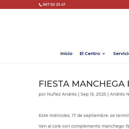
967 50 25 47
Inicio
El Centro
Servici
FIESTA MANCHEGA F
por
Nuñez Andrés
|
Sep 15, 2025
|
Andrés 
Este miércoles, 17 de septiembre, se termin
Ven al cole con complemento manchego: fal