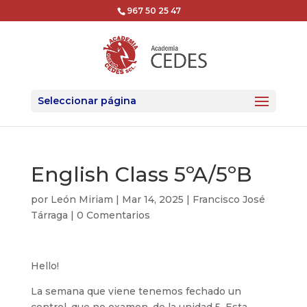
967 50 25 47
Seleccionar página
English Class 5ºA/5ºB
por
León Miriam
|
Mar 14, 2025
|
Francisco José
Tárraga
|
0 Comentarios
Hello!
La semana que viene tenemos fechado un