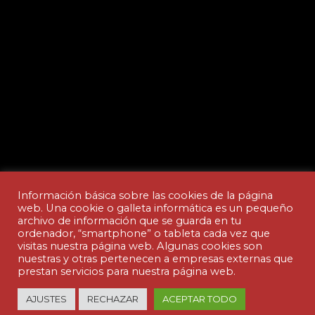
Información básica sobre las cookies de la página
web. Una cookie o galleta informática es un pequeño
archivo de información que se guarda en tu
ordenador, “smartphone” o tableta cada vez que
Aviso legal y Política de privacidad
visitas nuestra página web. Algunas cookies son
nuestras y otras pertenecen a empresas externas que
prestan servicios para nuestra página web.
© Copyright - ACADEMIA CEDES | made by
AJUSTES
RECHAZAR
ACEPTAR TODO
nuteco