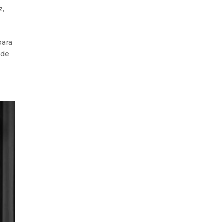
z
,
para
 de