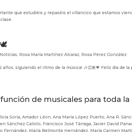
nte que estudiéis y repaséis el villancico que estamos vien
clase.
️
Noticias
,
Rosa María Martínez Alcaraz
,
Rosa Pérez González
 años, siguiendo el ritmo de la música! 🎶👏🏽💗 Feliz día de la 
unción de musicales para toda la
licia Soria
,
Amador Léon
,
Ana María López Puerto
,
Ana R. Sán
en Sánchez Calixto
,
Francisco José Tárraga
,
Javier David Pana
co Fernández
,
María Belmonte Hernández
,
María Carmen Mart