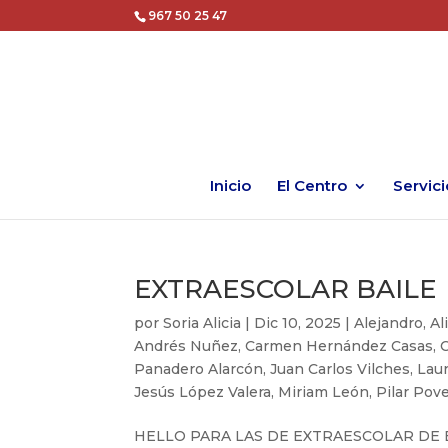
967 50 25 47
Inicio
El Centro
Servici
EXTRAESCOLAR BAILE
por
Soria Alicia
|
Dic 10, 2025
|
Alejandro
,
Al
Andrés Nuñez
,
Carmen Hernández Casas
,
Panadero Alarcón
,
Juan Carlos Vilches
,
Lau
Jesús López Valera
,
Miriam León
,
Pilar Pov
HELLO PARA LAS DE EXTRAESCOLAR DE BAIL