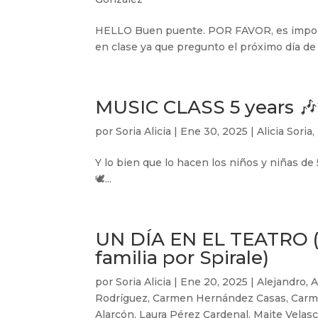
HELLO Buen puente. POR FAVOR, es importa
en clase ya que pregunto el próximo día de 
MUSIC CLASS 5 years 🎶
por
Soria Alicia
|
Ene 30, 2025
|
Alicia Soria
,
Y lo bien que lo hacen los niños y niñas de 5
🕊️...
UN DÍA EN EL TEATRO (f
familia por Spirale)
por
Soria Alicia
|
Ene 20, 2025
|
Alejandro
,
A
Rodríguez
,
Carmen Hernández Casas
,
Carm
Alarcón
,
Laura Pérez Cardenal
,
Maite Velas