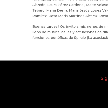
Alarcón
,
Laura Pérez Cardenal
,
Maite Velas
Tébaro
,
María Denia
,
María Jesús López Val
Ramírez
,
Rosa María Martínez Alcaraz
,
Rosa
Buenas tardes!! Os invito a mis nenes de mús
lleno de música, bailes y actuaciones de d
funciones benéficas de Spirale (La asociació
Si