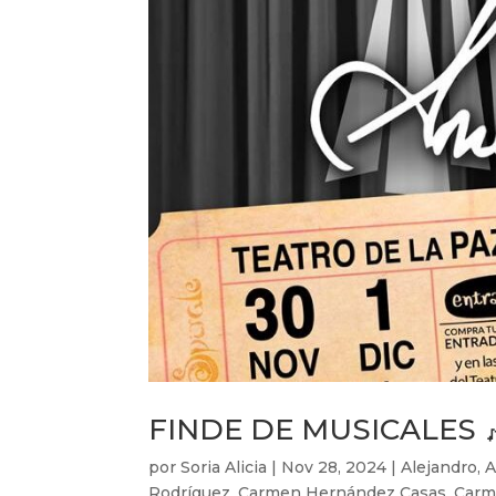
FINDE DE MUSICALES 🎶
por
Soria Alicia
|
Nov 28, 2024
|
Alejandro
,
A
Rodríguez
,
Carmen Hernández Casas
,
Carm