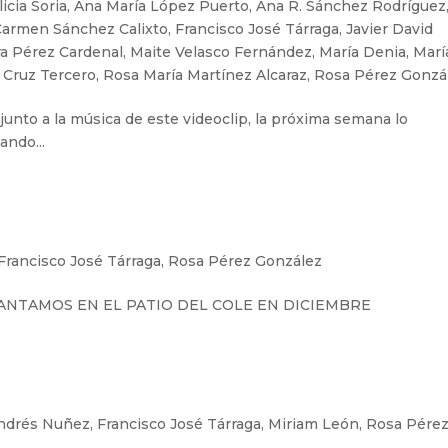
licia Soria
,
Ana María López Puerto
,
Ana R. Sánchez Rodríguez
Carmen Sánchez Calixto
,
Francisco José Tárraga
,
Javier David
ra Pérez Cardenal
,
Maite Velasco Fernández
,
María Denia
,
Marí
a Cruz Tercero
,
Rosa María Martínez Alcaraz
,
Rosa Pérez Gonzá
unto a la música de este videoclip, la próxima semana lo
ndo...
Francisco José Tárraga
,
Rosa Pérez González
ANTAMOS EN EL PATIO DEL COLE EN DICIEMBRE
ndrés Nuñez
,
Francisco José Tárraga
,
Miriam León
,
Rosa Pére