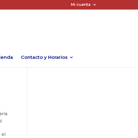
Mi cuenta
ienda
Contacto y Horarios
aría
z
 el