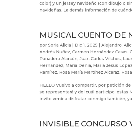
color) y un jersey navideño (con dibujo o s
navideñas. La demás información de cuándo t
MUSICAL CUENTO DE 
por
Soria Alicia
|
Dic 1, 2025
|
Alejandro
,
Alic
Andrés Nuñez
,
Carmen Hernández Casas
,
Panadero Alarcón
,
Juan Carlos Vilches
,
Lau
Hernández
,
María Denia
,
María Jesús López
Ramírez
,
Rosa María Martínez Alcaraz
,
Rosa
HELLO Vuelvo a compartir, por petición de 
se representará y del cuál participo, estas
invito venir a disfrutar conmigo también, ya.
INVISIBLE CONCURSO 