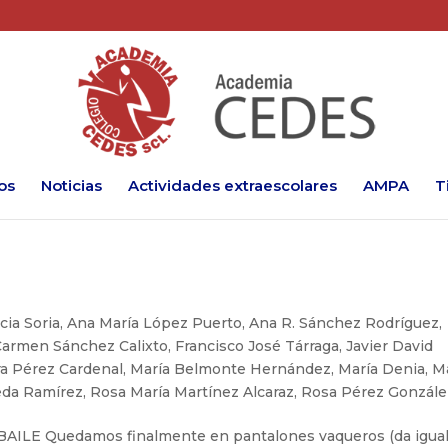
os
Noticias
Actividades extraescolares
AMPA
T
icia Soria
,
Ana María López Puerto
,
Ana R. Sánchez Rodríguez
,
Carmen Sánchez Calixto
,
Francisco José Tárraga
,
Javier David
ra Pérez Cardenal
,
María Belmonte Hernández
,
María Denia
,
M
eda Ramírez
,
Rosa María Martínez Alcaraz
,
Rosa Pérez Gonzále
E Quedamos finalmente en pantalones vaqueros (da igual