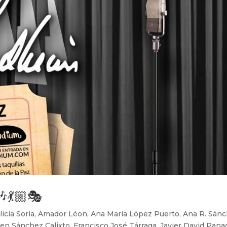
💃🏼🎭
licia Soria
,
Amador Léon
,
Ana María López Puerto
,
Ana R. Sán
en Sánchez Calixto
,
Francisco José Tárraga
,
Javier David Pana