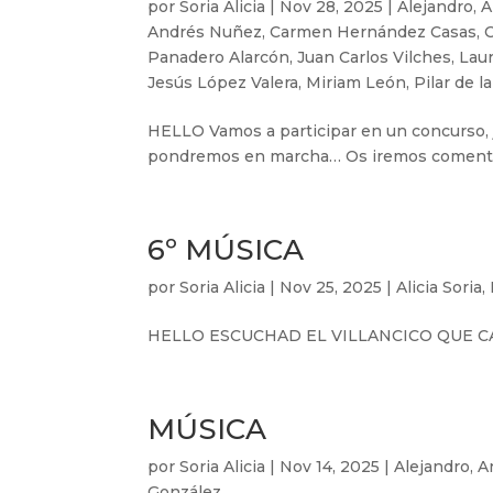
por
Soria Alicia
|
Nov 28, 2025
|
Alejandro
,
A
Andrés Nuñez
,
Carmen Hernández Casas
,
Panadero Alarcón
,
Juan Carlos Vilches
,
Lau
Jesús López Valera
,
Miriam León
,
Pilar de l
HELLO Vamos a participar en un concurso, j
pondremos en marcha… Os iremos comenta
6º MÚSICA
por
Soria Alicia
|
Nov 25, 2025
|
Alicia Soria
,
HELLO ESCUCHAD EL VILLANCICO QUE C
MÚSICA
por
Soria Alicia
|
Nov 14, 2025
|
Alejandro
,
A
González