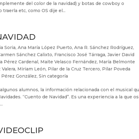
implemente del color de la navidad) y botas de cowboy o
raerla etc, como OS dije el...
NAVIDAD
ia Soria
,
Ana María López Puerto
,
Ana R. Sánchez Rodríguez
,
Carmen Sánchez Calixto
,
Francisco José Tárraga
,
Javier David
ra Pérez Cardenal
,
Maite Velasco Fernández
,
María Belmonte
 Valera
,
Miriam León
,
Pilar de la Cruz Tercero
,
Pilar Poveda
 Pérez González
,
Sin categoría
algunos alumnos, la información relacionada con el musical q
 Navidades. “Cuento de Navidad”. Es una experiencia a la que os
..
VIDEOCLIP