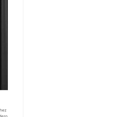
chez
dero