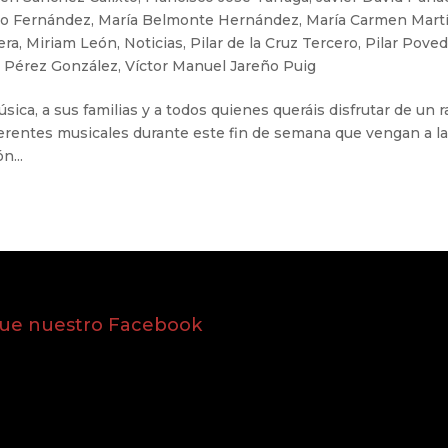
co Fernández
,
María Belmonte Hernández
,
María Carmen Mart
era
,
Miriam León
,
Noticias
,
Pilar de la Cruz Tercero
,
Pilar Pove
 Pérez González
,
Víctor Manuel Jareño Puig
ica, a sus familias y a todos quienes queráis disfrutar de un r
iferentes musicales durante este fin de semana que vengan a l
n...
gue nuestro Facebook