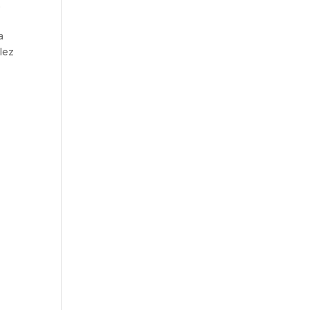
,
a
lez
z