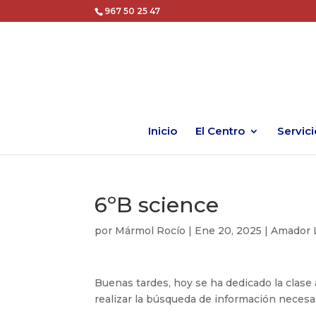
967 50 25 47
Inicio
El Centro
Servici
6ºB science
por
Mármol Rocío
|
Ene 20, 2025
|
Amador 
Buenas tardes, hoy se ha dedicado la clase 
realizar la búsqueda de información necesari