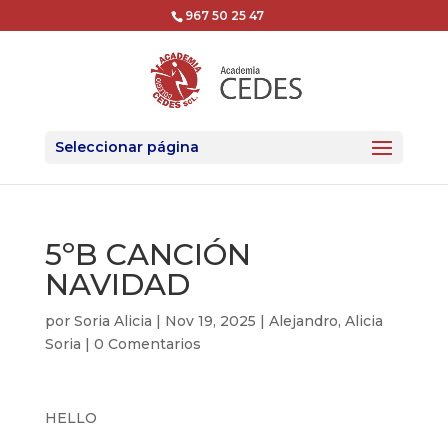
967 50 25 47
Seleccionar página
5ºB CANCIÓN
NAVIDAD
por
Soria Alicia
|
Nov 19, 2025
|
Alejandro
,
Alicia
Soria
|
0 Comentarios
HELLO