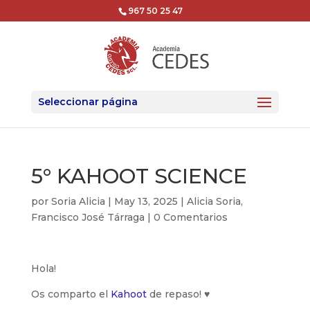
967 50 25 47
Seleccionar página
5° KAHOOT SCIENCE
por
Soria Alicia
|
May 13, 2025
|
Alicia Soria
,
Francisco José Tárraga
|
0 Comentarios
Hola!
Os comparto el
Kahoot
de repaso! ♥