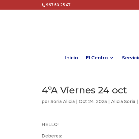
967 50 25 47
Inicio
El Centro
Servici
4ºA Viernes 24 oct
por
Soria Alicia
|
Oct 24, 2025
|
Alicia Soria
HELLO!
Deberes: