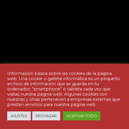
Información básica sobre las cookies de la página
web. Una cookie o galleta informática es un pequeño
archivo de información que se guarda en tu
ordenador, “smartphone” o tableta cada vez que
Aviso legal y Política de privacidad
visitas nuestra página web. Algunas cookies son
nuestras y otras pertenecen a empresas externas que
prestan servicios para nuestra página web.
© Copyright - ACADEMIA CEDES | made by
AJUSTES
RECHAZAR
ACEPTAR TODO
nuteco