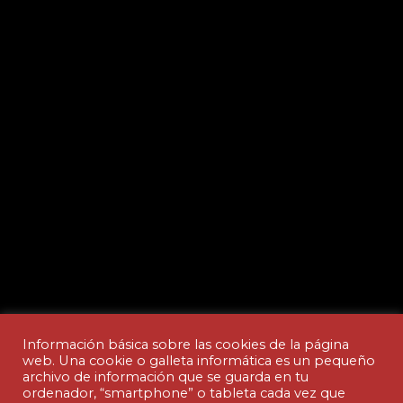
Información básica sobre las cookies de la página
web. Una cookie o galleta informática es un pequeño
archivo de información que se guarda en tu
ordenador, “smartphone” o tableta cada vez que
Aviso legal y Política de privacidad