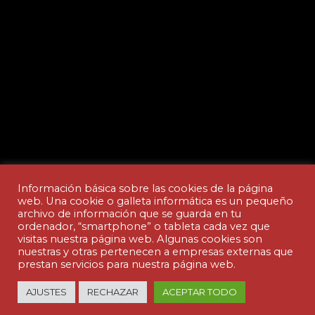
Información básica sobre las cookies de la página
web. Una cookie o galleta informática es un pequeño
archivo de información que se guarda en tu
ordenador, “smartphone” o tableta cada vez que
Aviso legal y Política de privacidad
visitas nuestra página web. Algunas cookies son
nuestras y otras pertenecen a empresas externas que
prestan servicios para nuestra página web.
© Copyright - ACADEMIA CEDES | made by
AJUSTES
RECHAZAR
ACEPTAR TODO
nuteco