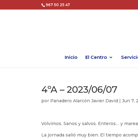
967 50 25 47
Inicio
El Centro
Servici
4ºA – 2023/06/07
por
Panadero Alarcón Javier David
|
Jun 7,
Volvimos. Sanos y salvos. Enteros… y marea
La jornada salió muy bien. El tiempo acompa