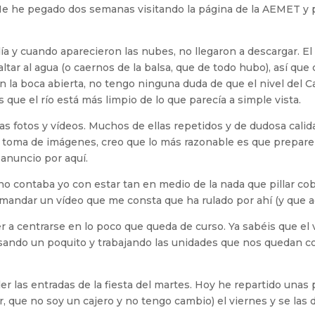
 Me he pegado dos semanas visitando la página de la AEMET y 
día y cuando aparecieron las nubes, no llegaron a descargar. El
tar al agua (o caernos de la balsa, que de todo hubo), así qu
a boca abierta, no tengo ninguna duda de que el nivel del Ca
s que el río está más limpio de lo que parecía a simple vista.
 fotos y vídeos. Muchos de ellas repetidos y de dudosa calid
la toma de imágenes, creo que lo más razonable es que prepare
 anuncio por aquí.
 no contaba yo con estar tan en medio de la nada que pillar co
mandar un vídeo que me consta que ha rulado por ahí (y que a
er a centrarse en lo poco que queda de curso. Ya sabéis que e
sando un poquito y trabajando las unidades que nos quedan co
er las entradas de la fiesta del martes. Hoy he repartido unas
or, que no soy un cajero y no tengo cambio) el viernes y se las