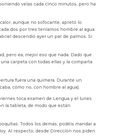
poniendo velas cada cinco minutos, pero ha
 calor, aunque no sofocante, apretó lo
e cada dos por tres teníamos hombre al agua
briel descendió ayer un par de palmos. Si
ad, pero ea, mejor eso que nada. Dado que
 una carpeta con todas ellas y la comparta
bertura fuera una quimera. Durante un
caba, cómo no, con hombre al agua).
l viernes toca examen de Lengua y el lunes
n la tableta, de modo que están
 poquitas. Todos los demás, podéis mandar a
 doy. Al respecto, desde Dirección nos piden