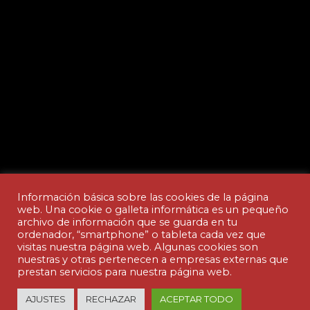
Información básica sobre las cookies de la página
web. Una cookie o galleta informática es un pequeño
archivo de información que se guarda en tu
ordenador, “smartphone” o tableta cada vez que
Aviso legal y Política de privacidad
visitas nuestra página web. Algunas cookies son
nuestras y otras pertenecen a empresas externas que
prestan servicios para nuestra página web.
© Copyright - ACADEMIA CEDES | made by
AJUSTES
RECHAZAR
ACEPTAR TODO