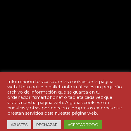
Información básica sobre las cookies de la página
web. Una cookie o galleta informática es un pequeño
archivo de información que se guarda en tu
ordenador, “smartphone” o tableta cada vez que
Aviso legal y Política de privacidad
visitas nuestra página web. Algunas cookies son
nuestras y otras pertenecen a empresas externas que
prestan servicios para nuestra página web.
© Copyright - ACADEMIA CEDES | made by
AJUSTES
RECHAZAR
ACEPTAR TODO
nuteco