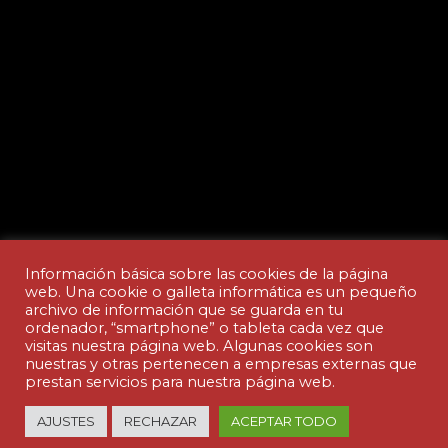
Información básica sobre las cookies de la página
web. Una cookie o galleta informática es un pequeño
archivo de información que se guarda en tu
ordenador, “smartphone” o tableta cada vez que
Aviso legal y Política de privacidad
visitas nuestra página web. Algunas cookies son
nuestras y otras pertenecen a empresas externas que
prestan servicios para nuestra página web.
© Copyright - ACADEMIA CEDES | made by
AJUSTES
RECHAZAR
ACEPTAR TODO
nuteco