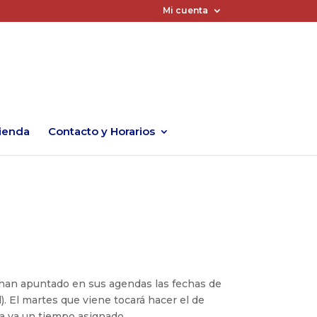
Mi cuenta
ienda
Contacto y Horarios
 han apuntado en sus agendas las fechas de
d). El martes que viene tocará hacer el de
va ya un tiempo asignado.