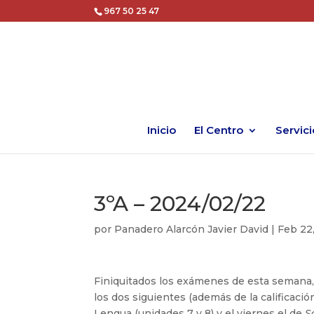
967 50 25 47
Inicio
El Centro
Servici
3ºA – 2024/02/22
por
Panadero Alarcón Javier David
|
Feb 22
Finiquitados los exámenes de esta semana,
los dos siguientes (además de la calificació
Lengua (unidades 7 y 8) y el viernes el de
S