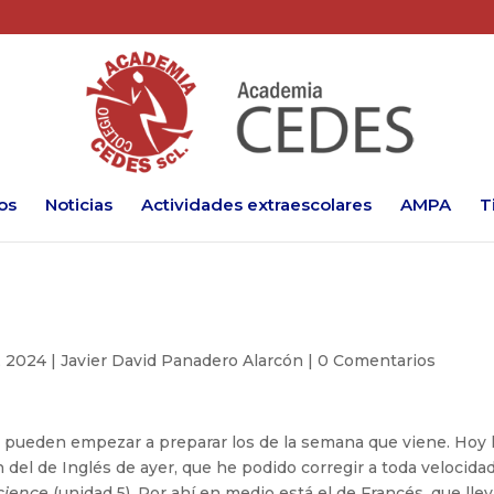
os
Noticias
Actividades extraescolares
AMPA
T
, 2024
|
Javier David Panadero Alarcón
|
0 Comentarios
 pueden empezar a preparar los de la semana que viene. Hoy
n del de Inglés de ayer, que he podido corregir a toda velocida
cience
(unidad 5). Por ahí en medio está el de Francés, que lle