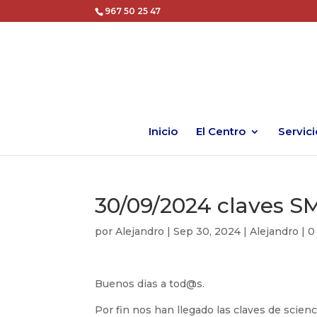
967 50 25 47
Inicio
El Centro
Servici
30/09/2024 claves S
por
Alejandro
|
Sep 30, 2024
|
Alejandro
|
0
Buenos dias a tod@s.
Por fin nos han llegado las claves de scien