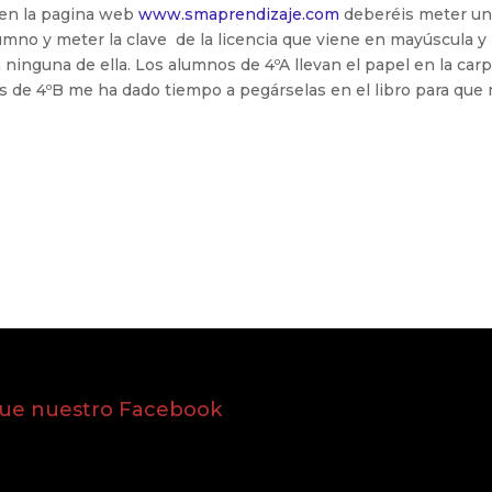
 en la pagina web
www.smaprendizaje.com
deberéis meter u
umno y meter la clave de la licencia que viene en mayúscula y
ninguna de ella. Los alumnos de 4ºA llevan el papel en la car
 los de 4ºB me ha dado tiempo a pegárselas en el libro para que
gue nuestro Facebook