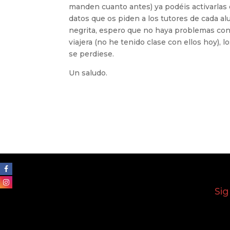
manden cuanto antes) ya podéis activarlas
datos que os piden a los tutores de cada al
negrita, espero que no haya problemas con 
viajera (no he tenido clase con ellos hoy),
se perdiese.
Un saludo.
Si