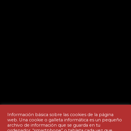
Información básica sobre las cookies de la página
web. Una cookie o galleta informática es un pequeño
archivo de información que se guarda en tu
ordenador, “smartphone” o tableta cada vez que
Aviso legal y Política de privacidad