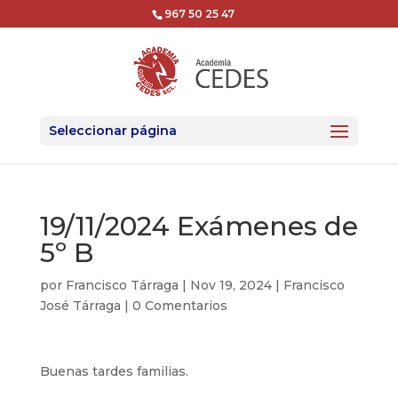
967 50 25 47
Seleccionar página
19/11/2024 Exámenes de
5º B
por
Francisco Tárraga
|
Nov 19, 2024
|
Francisco
José Tárraga
|
0 Comentarios
Buenas tardes familias.