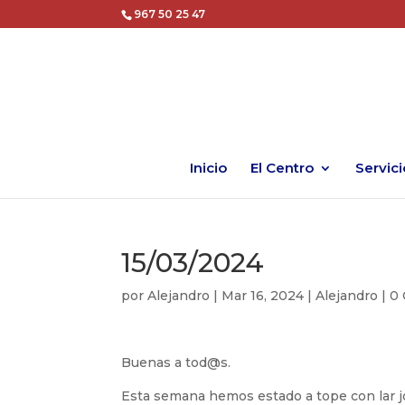
967 50 25 47
Inicio
El Centro
Servici
15/03/2024
por
Alejandro
|
Mar 16, 2024
|
Alejandro
|
0 
Buenas a tod@s.
Esta semana hemos estado a tope con lar j