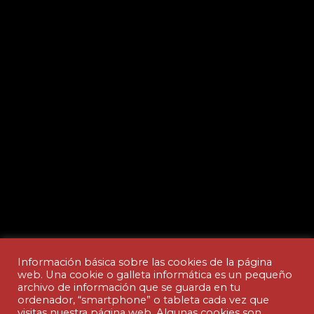
Información básica sobre las cookies de la página
web. Una cookie o galleta informática es un pequeño
archivo de información que se guarda en tu
ordenador, “smartphone” o tableta cada vez que
Aviso legal y Política de privacidad
visitas nuestra página web. Algunas cookies son