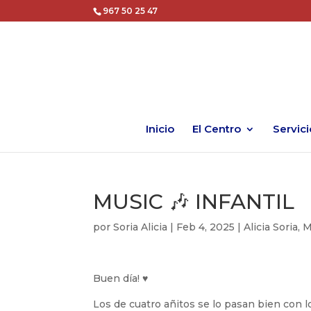
967 50 25 47
Inicio
El Centro
Servici
MUSIC 🎶 INFANTIL
por
Soria Alicia
|
Feb 4, 2025
|
Alicia Soria
,
M
Buen día! ♥
Los de cuatro añitos se lo pasan bien con l